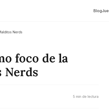
Blog
Jue
Malditos Nerds
mo foco de la
s Nerds
5 min de lectura